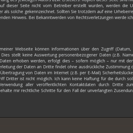
auf dieser Seite nicht vom Betreiber erstellt wurden, werden die U
er als solche gekennzeichnet. Sollten Sie trotzdem auf eine Urheber
nden Hinweis. Bei Bekanntwerden von Rechtsverletzungen werde ich 
einer Webseite können Informationen über den Zugriff (Datum, U
 Dies stellt keine Auswertung personenbezogener Daten (z.B. Name,
aten erhoben werden, erfolgt dies – sofern möglich – nur mit dem
rleitung der Daten an Dritte findet ohne ausdrückliche Zustimmung de
 Übertragung von Daten im Internet (z.B. per E-Mail) Sicherheitslück
ff Dritter ist nicht möglich. Ich kann keine Haftung für die durch s
erwendung aller veröffentlichten Kontaktdaten durch Dritte z
behalte mir rechtliche Schritte für den Fall der unverlangten Zusend