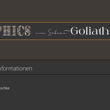
nformationen
äschke