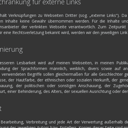
hränkung für externe Links
ält Verknüpfungen zu Webseiten Dritter (sog. „externe Links“). Da 
en Inhalte keine Gewähr übernommen werden. Für die Inhalte und R
onsanbieter der verlinkten Webseite verantwortlich. Zum Zeitpunk
ir eine Rechtsverletzung bekannt wird, werden wir den jeweiligen Li
inierung
sseren Lesbarkeit wird auf meinen Webseiten, in meinen Publik
endung der Sprachformen männlich, weiblich, divers sowie auf an
he verwendeten Begriffe sollen gleichermaßen für alle Geschlechter g
sse, der Hautfarbe, der ethnischen oder sozialen Herkunft, der gen
auung, der politischen oder sonstigen Anschauung, der Zugehöri
t, einer Behinderung, des Alters, der sexuellen Ausrichtung oder der
t
g, Bearbeitung, Verbreitung und jede Art der Verwertung außerhalb 
ung des jeweiligen Autors bzw. Erstellers. Kopien dieser Seite sind nic