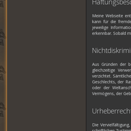
Haftungsbesc
Meine Webseite enth
kann für die fremd
jeweilige Informati
erkennbar. Sobald m
Nichtdiskrim
Aus Gründen der be
gleichzeitige Verw
verzichtet. Sämtlic
Geschlechts, der Ra
oder der Weltansch
Vermögens, der Gebur
Urheberrech
Die Vervielfältigun
schriftlichen Zustimm