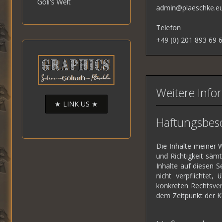
Goli's Welt
admin@plaeschke.e
Telefon
+49 (0) 201 893 69 
Weitere Info
★ LINK US ★
Haftungsbesc
Die Inhalte meiner W
und Richtigkeit säm
Inhalte auf diesen 
nicht verpflichtet
konkreten Rechtsver
dem Zeitpunkt der 